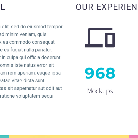
LL
OUR EXPERIE
g elit, sed do eiusmod tempor
 ad minim veniam, quis
p ex ea commodo consequat.
e eu fugiat nulla pariatur.
in culpa qui officia deserunt
omnis iste natus error sit
9
6
8
tam rem aperiam, eaque ipsa
eatae vitae dicta sunt
s sit aspernatur aut odit aut
Mockups
 ratione voluptatem sequi