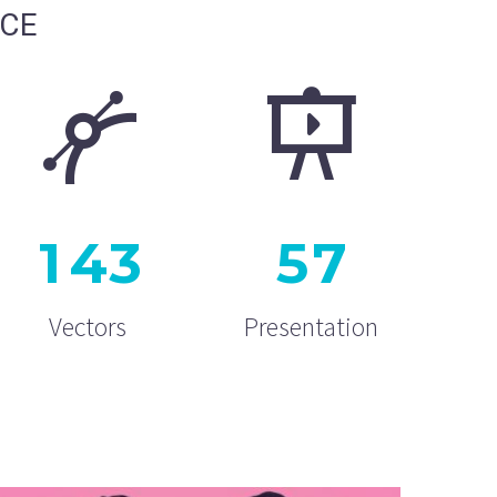
NCE
1
4
3
5
7
Vectors
Presentation