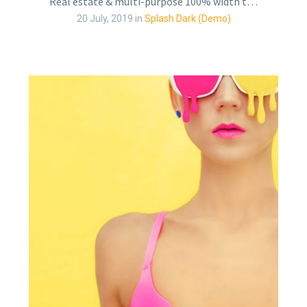
Real estate & multi-purpose 100% width trendy template
20 July, 2019
in
Splash Dark (Demo)