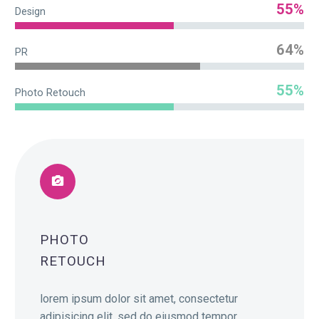
55%
Design
64%
PR
55%
Photo Retouch
PHOTO
RETOUCH
lorem ipsum dolor sit amet, consectetur
adipisicing elit, sed do eiusmod tempor