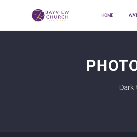
HOME
WAT
PHOT
Dark 