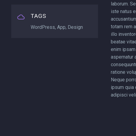
laborum. Se
iste natus e
TAGS
accusantiu
totam rem a
WordPress, App, Design
illo invento
beatae vita
enim ipsam 
aspernatur a
consequuntu
ratione vol
Neque porro
ipsum quia d
adipisci veli