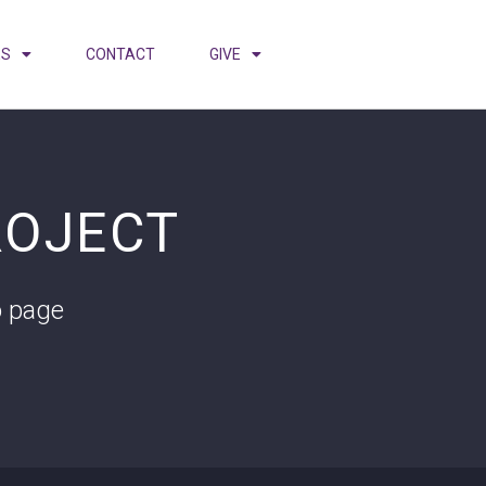
ES
CONTACT
GIVE
ROJECT
o page