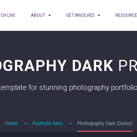
CH LIVE
ABOUT
GET INVOLVED
RESOURC
OGRAPHY DARK
P
template for stunning photography portfoli
Home
Portfolio Item
Photography Dark (Demo)