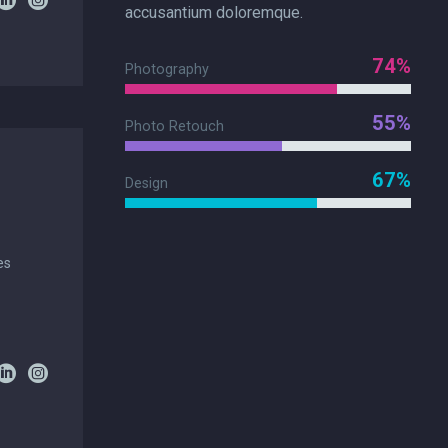
accusantium doloremque.
74%
Photography
55%
Photo Retouch
67%
Design
es
)
6