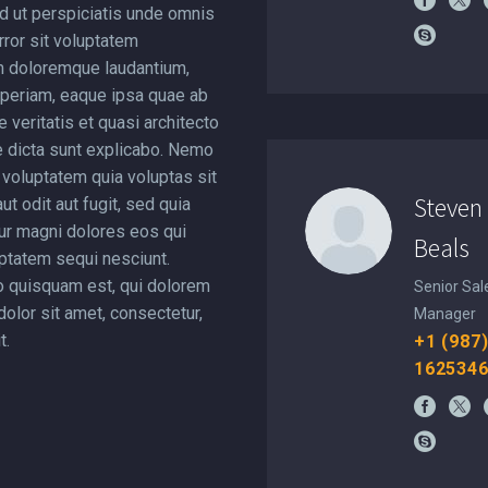
d ut perspiciatis unde omnis
rror sit voluptatem
m doloremque laudantium,
periam, eaque ipsa quae ab
re veritatis et quasi architecto
e dicta sunt explicabo. Nemo
voluptatem quia voluptas sit
Steven
ut odit aut fugit, sed quia
r magni dolores eos qui
Beals
uptatem sequi nesciunt.
 quisquam est, qui dolorem
Senior Sal
olor sit amet, consectetur,
Manager
t.
+1 (987
162534