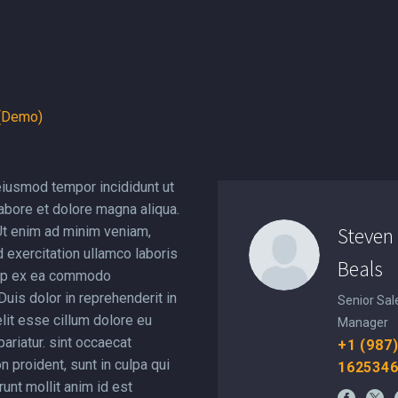
 (Demo)
eiusmod tempor incididunt ut
abore et dolore magna aliqua.
Steven
Ut enim ad minim veniam,
 exercitation ullamco laboris
Beals
quip ex ea commodo
uis dolor in reprehenderit in
Senior Sal
lit esse cillum dolore eu
Manager
 pariatur. sint occaecat
+1 (987
n proident, sunt in culpa qui
162534
runt mollit anim id est