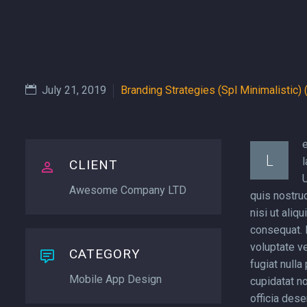
July 21, 2019
Branding Strategies (Spl Minimalistic)
L
l
CLIENT
Awesome Company LTD
quis nostrud
nisi ut ali
consequat. D
voluptate ve
CATEGORY
fugiat nulla
Mobile App Design
cupidatat no
officia dese